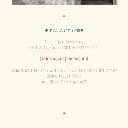
♣
♣ ド?ルズパ?ティ?40♣
?こんにちは、Klesisです。
?久しぶりにドルパに?加します?(????)?"！
?▷▶ドルパ40 [128-SD] ◀◁
??日現場でお持ち?りいただけるように?も晩も?る間も惜しんで作
業中です(???ㅂ??)??
ぜひ、遊びに?てくださいね♡
♣