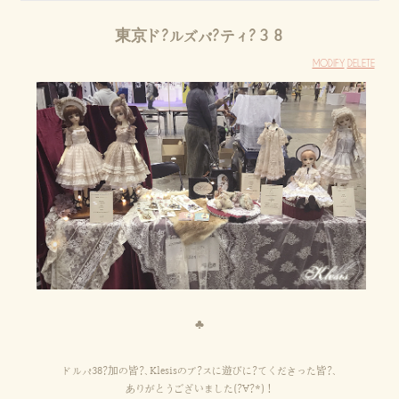
東京ド?ルズパ?ティ?３８
MODIFY
DELETE
♣
ドルパ38?加の皆?、Klesisのブ?スに遊びに?てくださった皆?、
ありがとうございました(?∀?*)！