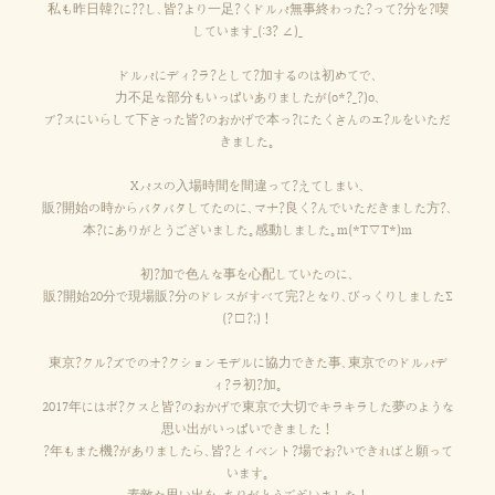
私も昨日韓?に??し、皆?より一足?くドルパ無事終わった?って?分を?喫
しています_(:3? ∠)_
ドルパにディ?ラ?として?加するのは初めてで、
力不足な部分もいっぱいありましたが(o*?_?)o、
ブ?スにいらして下さった皆?のおかげで本っ?にたくさんのエ?ルをいただ
きました。
Xパスの入場時間を間違って?えてしまい、
販?開始の時からバタバタしてたのに、マナ?良く?んでいただきました方?、
本?にありがとうございました。感動しました。m(*T▽T*)m
初?加で色んな事を心配していたのに、
販?開始20分で現場販?分のドレスがすべて完?となり、びっくりしました∑
(?□?;)！
東京?クル?ズでのオ?クションモデルに協力できた事、東京でのドルパデ
ィ?ラ初?加。
2017年にはボ?クスと皆?のおかげで東京で大切でキラキラした夢のような
思い出がいっぱいできました！
?年もまた機?がありましたら、皆?とイベント?場でお?いできればと願って
います。
素敵な思い出を、ありがとうございました！